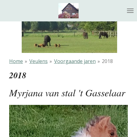
Ga
direct
naar
de
hoofdinhoud
Home
»
Veulens
»
Voorgaande jaren
»
2018
2018
Myrjana van stal 't Gasselaar