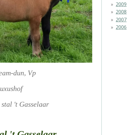
2009
2008
2007
2006
ream-dun, Vp
Buxushof
stal 't Gasselaar
l 't Gasselaar