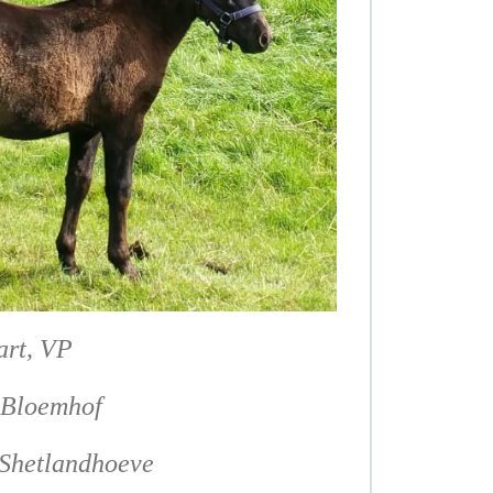
art, VP
 Bloemhof
Shetlandhoeve