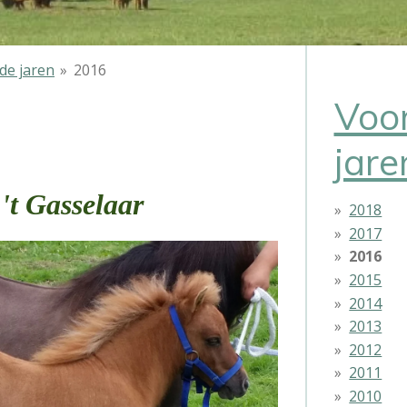
de jaren
»
2016
Voo
jare
 't Gasselaar
2018
2017
2016
2015
2014
2013
2012
2011
2010