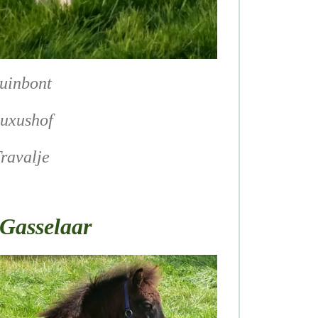
ruinbont
Buxushof
ravalje
 Gasselaar