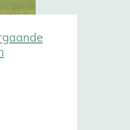
rgaande
n