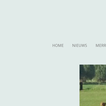
Ga
direct
naar
de
hoofdinhoud
HOME
NIEUWS
MERR