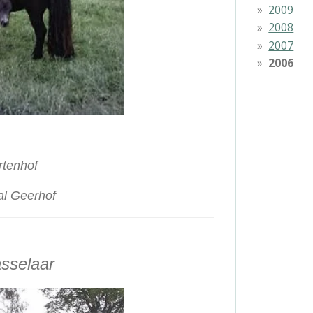
2009
2008
2007
2006
rtenhof
al Geerhof
asselaar