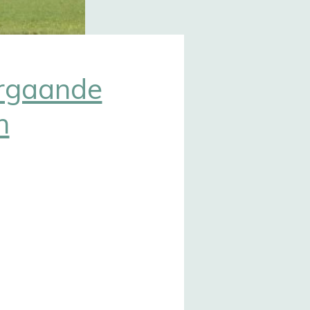
rgaande
n