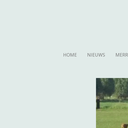
Ga
direct
naar
de
hoofdinhoud
HOME
NIEUWS
MERR