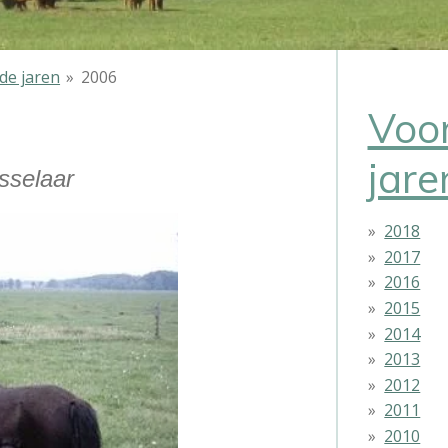
de jaren
»
2006
Voo
jare
sselaar
2018
2017
2016
2015
2014
2013
2012
2011
2010