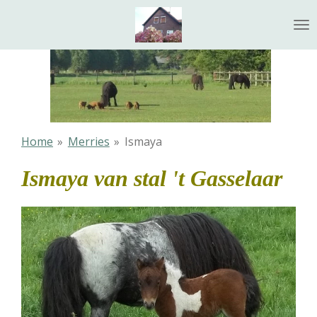
Ga
direct
naar
de
hoofdinhoud
Home
»
Merries
»
Ismaya
Ismaya van stal 't Gasselaar