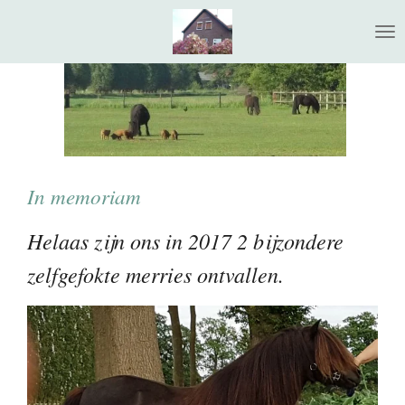
Ga
direct
naar
de
hoofdinhoud
In memoriam
Helaas zijn ons in 2017 2 bijzondere
zelfgefokte merries ontvallen.