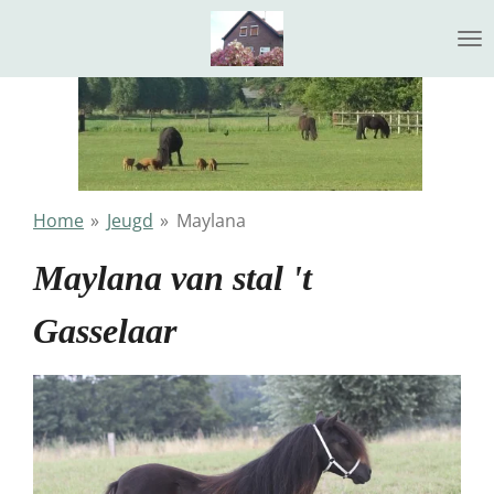
Ga
direct
naar
de
hoofdinhoud
Home
»
Jeugd
»
Maylana
Maylana van stal 't
Gasselaar